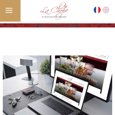
Home
/
2023
/
janvier